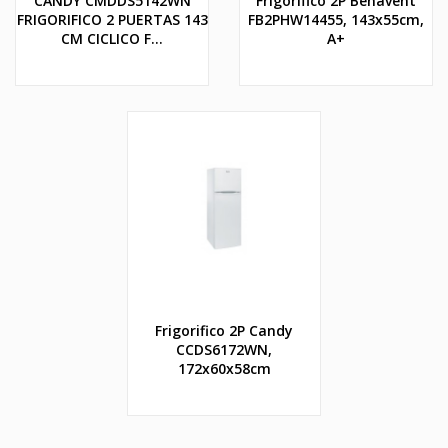
CANDY CMDDS5142WN
Frigorífico 2P Benavent
FRIGORIFICO 2 PUERTAS 143
FB2PHW14455, 143x55cm,
CM CICLICO F...
A+
Frigorifico 2P Candy
CCDS6172WN,
172x60x58cm